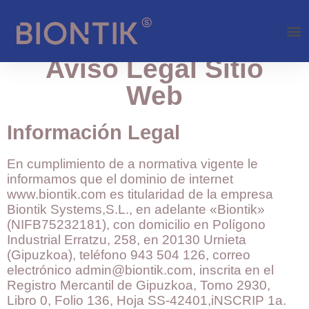
Aviso Legal Sitio
Web
Información Legal
En cumplimiento de a normativa vigente le
informamos que el dominio de internet
www.biontik.com es titularidad de la empresa
Biontik Systems,S.L., en adelante «Biontik»
(NIFB75232181), con domicilio en Polígono
Industrial Erratzu, 258, en 20130 Urnieta
(Gipuzkoa), teléfono 943 504 126, correo
electrónico admin@biontik.com, inscrita en el
Registro Mercantil de Gipuzkoa, Tomo 2930,
Libro 0, Folio 136, Hoja SS-42401,iNSCRIP 1a.